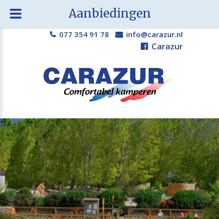
Aanbiedingen
077 354 91 78
info@carazur.nl
Carazur