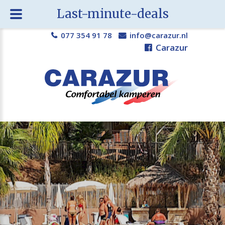
Last-minute-deals
077 354 91 78
info@carazur.nl
Carazur