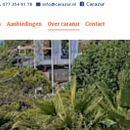
Carazur
077 354 91 78
info@carazur.nl
s
Aanbiedingen
Over carazur
Contact