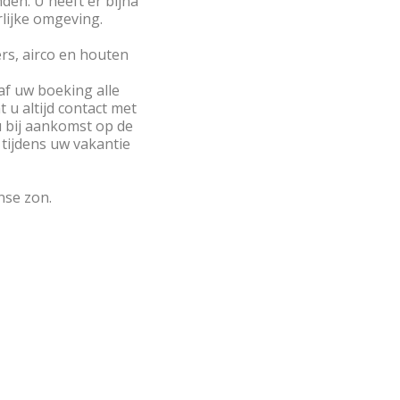
den. U heeft er bijna
lijke omgeving.
rs, airco en houten
af uw boeking alle
u altijd contact met
u bij aankomst op de
ijdens uw vakantie
nse zon.