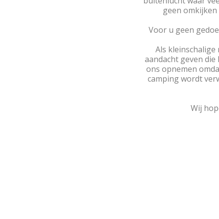
buitenlucht waar vee
geen omkijken 
Voor u geen gedoe 
Als kleinschalige
aandacht geven die 
ons opnemen omdat w
camping wordt ver
Wij hop