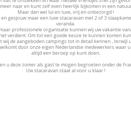
l valt te ontdekken en waar nieuwe vriendjes snel zijn gevon
meer naar en kunt zelf even heerlijk bijkomen in een natuur
Maar dan wel lui en luxe, vrij en onbezorgd !
en gesjouw maar een luxe stacaravan met 2 of 3 slaapkame
veranda.
 maar professionele organisatie kunnen wij uw vakantie van
het verdient. Om tot een goede keuze te kunnen komen kunt 
ij de aangeboden campings tot in detail kennen , terwijl 
welkomt door onze eigen Nederlandse medewerkers waar u t
altijd een beroep op kunt doen.
en u deze zomer als gast te mogen begroeten onder de Fra
Uw stacaravan staat al voor u klaar !