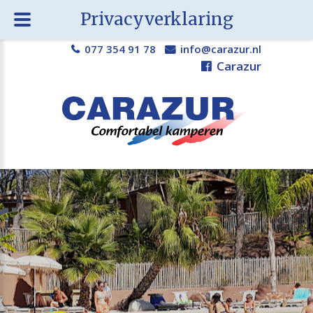
Privacyverklaring
077 354 91 78
info@carazur.nl
Carazur